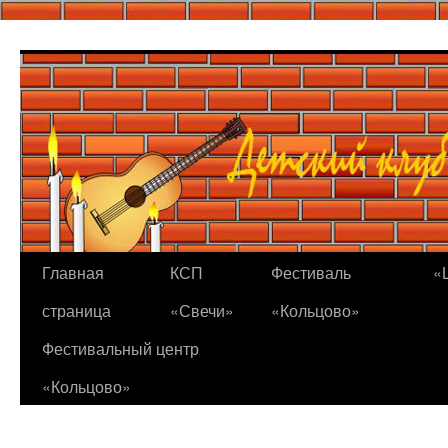
Перейти
к
содержимому
Главная
КСП
Фестиваль
«
страница
«Свечи»
«Кольцово»
Фестивальный центр
«Кольцово»