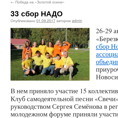
←
Победа на «Золотой осени»
33 сбор НАДО
Опубликовано
01.09.2017
автором
admin
26-29 а
«Берез
сбор Н
ассоци
объеди
приуро
Новоси
В нем приняло участие 15 коллективо
Клуб самодеятельной песни «Свечи»
руководством Сергея Семёнова в ре
молодежном форуме приняли участи