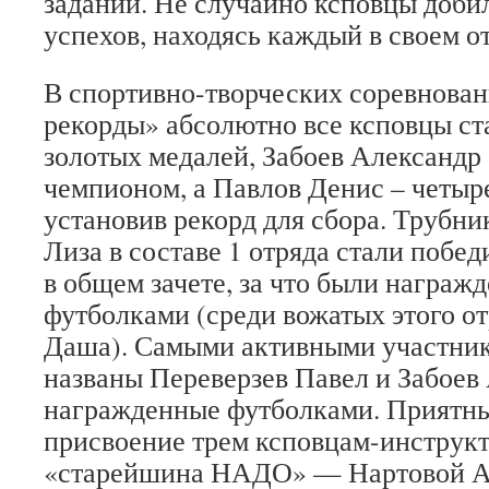
задании. Не случайно ксповцы доби
успехов, находясь каждый в своем о
В спортивно-творческих соревнова
рекорды» абсолютно все ксповцы ст
золотых медалей, Забоев Александр
чемпионом, а Павлов Денис – четыр
установив рекорд для сбора. Трубни
Лиза в составе 1 отряда стали побед
в общем зачете, за что были награж
футболками (среди вожатых этого о
Даша). Самыми активными участник
названы Переверзев Павел и Забоев
награжденные футболками. Приятн
присвоение трем ксповцам-инструкт
«старейшина НАДО» — Нартовой Ан