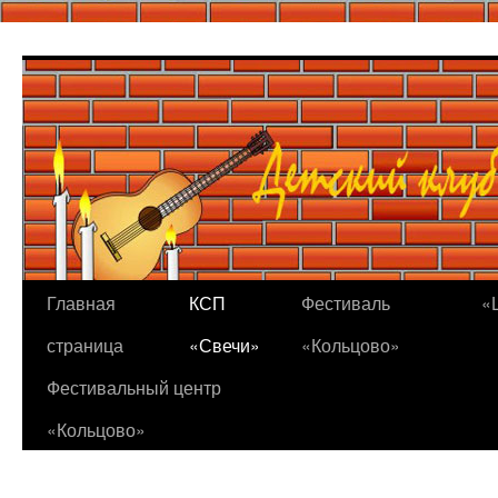
Перейти
к
содержимому
Главная
КСП
Фестиваль
«
страница
«Свечи»
«Кольцово»
Фестивальный центр
«Кольцово»