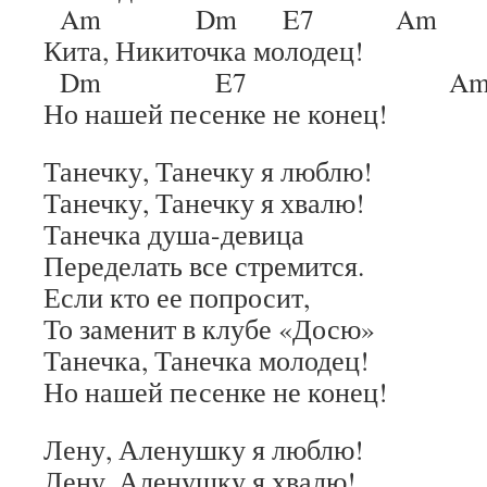
Am Dm E7 Am
Кита, Никиточка молодец!
Dm E7 A
Но нашей песенке не конец!
Танечку, Танечку я люблю!
Танечку, Танечку я хвалю!
Танечка душа-девица
Переделать все стремится.
Если кто ее попросит,
То заменит в клубе «Досю»
Танечка, Танечка молодец!
Но нашей песенке не конец!
Лену, Аленушку я люблю!
Лену, Аленушку я хвалю!