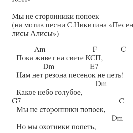
Мы не сторонники попоек
(на мотив песни С.Никитина «Песен
лисы Алисы»)
Am F C
Пока живет на свете КСП,
Dm E7 
Нам нет резона песенок не петь!
Dm
Какое небо голубое,
G7 C
Мы не сторонники попоек,
Dm
Но мы охотники попеть,