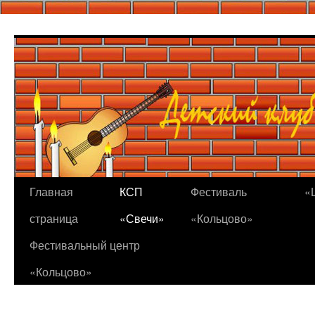
Перейти
к
содержимому
Главная
КСП
Фестиваль
«
страница
«Свечи»
«Кольцово»
Фестивальный центр
«Кольцово»