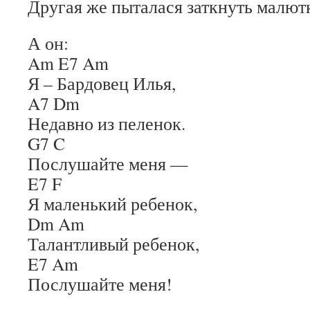
Другая же пыталася заткнуть малютк
А он:
Am E7 Am
Я – Бардовец Илья,
A7 Dm
Недавно из пеленок.
G7 C
Послушайте меня —
E7 F
Я маленький ребенок,
Dm Am
Талантливый ребенок,
E7 Am
Послушайте меня!