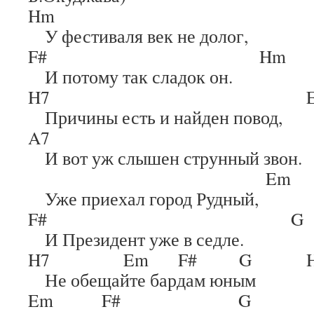
Hm
У фестиваля век не долог,
F# Hm
И потому так сладок он.
H7 E
Причины есть и найден повод,
A7 
И вот уж слышен струнный звон.
Em
Уже приехал город Рудный,
F# G
И Президент уже в седле.
H7 Em F# G H
Не обещайте бардам юным
Em F# G