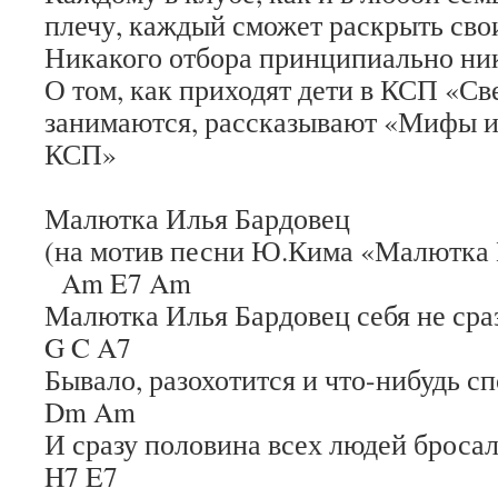
плечу, каждый сможет раскрыть сво
Никакого отбора принципиально ник
О том, как приходят дети в КСП «Св
занимаются, рассказывают «Мифы и
КСП»
Малютка Илья Бардовец
(на мотив песни Ю.Кима «Малютка
Am E7 Am
Малютка Илья Бардовец себя не сраз
G C A7
Бывало, разохотится и что-нибудь сп
Dm Am
И сразу половина всех людей бросал
H7 E7