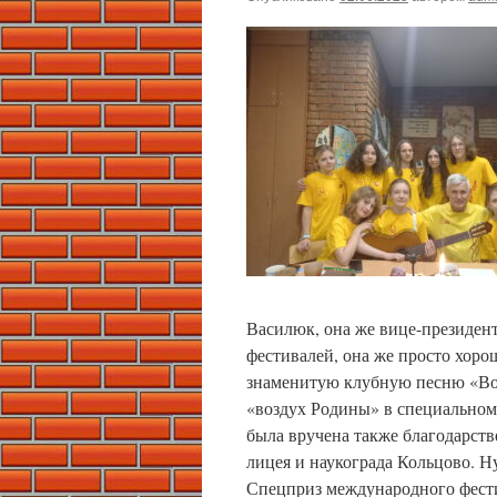
Василюк, она же вице-президен
фестивалей, она же просто хоро
знаменитую клубную песню «Воз
«воздух Родины» в специальном
была вручена также благодарств
лицея и наукограда Кольцово. Н
Спецприз международного фести