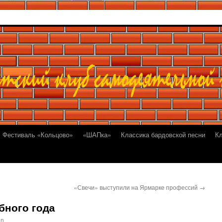
Фестиваль «Кольцово»
«ШАПка»
Классика бардовской песни
К
«Свечи» выступили на Ярмарке профессий
→
бного года
in