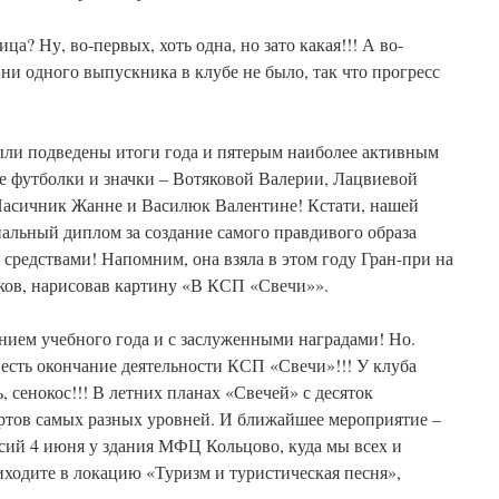
ца? Ну, во-первых, хоть одна, но зато какая!!! А во-
ни одного выпускника в клубе не было, так что прогресс
были подведены итоги года и пятерым наиболее активным
 футболки и значки – Вотяковой Валерии, Лацвиевой
Пасичник Жанне и Василюк Валентине! Кстати, нашей
иальный диплом за создание самого правдивого образа
редствами! Напомним, она взяла в этом году Гран-при на
ов, нарисовав картину «В КСП «Свечи»».
анием учебного года и с заслуженными наградами! Но.
 есть окончание деятельности КСП «Свечи»!!! У клуба
ь, сенокос!!! В летних планах «Свечей» с десяток
ертов самых разных уровней. И ближайшее мероприятие –
ий 4 июня у здания МФЦ Кольцово, куда мы всех и
иходите в локацию «Туризм и туристическая песня»,