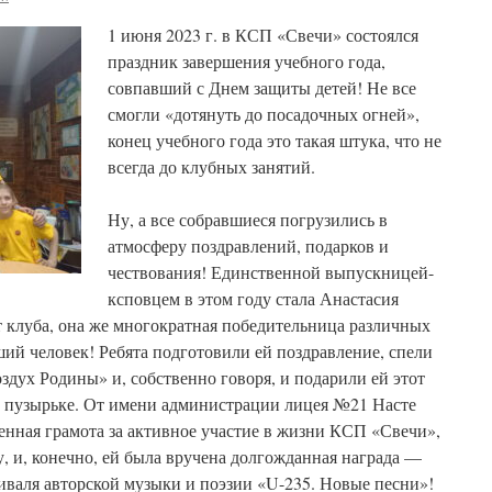
1 июня 2023 г. в КСП «Свечи» состоялся
праздник завершения учебного года,
совпавший с Днем защиты детей! Не все
смогли «дотянуть до посадочных огней»,
конец учебного года это такая штука, что не
всегда до клубных занятий.
Ну, а все собравшиеся погрузились в
атмосферу поздравлений, подарков и
чествования! Единственной выпускницей-
ксповцем в этом году стала Анастасия
т клуба, она же многократная победительница различных
ший человек! Ребята подготовили ей поздравление, спели
дух Родины» и, собственно говоря, и подарили ей этот
 пузырьке. От имени администрации лицея №21 Насте
енная грамота за активное участие в жизни КСП «Свечи»,
у, и, конечно, ей была вручена долгожданная награда —
валя авторской музыки и поэзии «U-235. Новые песни»!