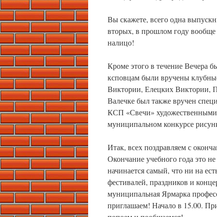
Вы скажете, всего одна выпускни
вторых, в прошлом году вообще 
налицо!
Кроме этого в течение Вечера 
ксповцам были вручены клубные
Виктории, Елецких Виктории, 
Валечке был также вручен спец
КСП «Свечи» художественными с
муниципальном конкурсе рисунк
Итак, всех поздравляем с оконч
Окончание учебного года это не
начинается самый, что ни на ест
фестивалей, праздников и конц
муниципальная Ярмарка професс
приглашаем! Начало в 15.00. Пр
попоем и пообщаемся!