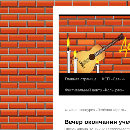
Перейти
к
содержимому
Главная страница
КСП «Свечи»
Фестивальный центр «Кольцово»
←
Финал конкурса «Зелёная карета»
Вечер окончания уче
Опубликовано
02.06.2023
автором
adm