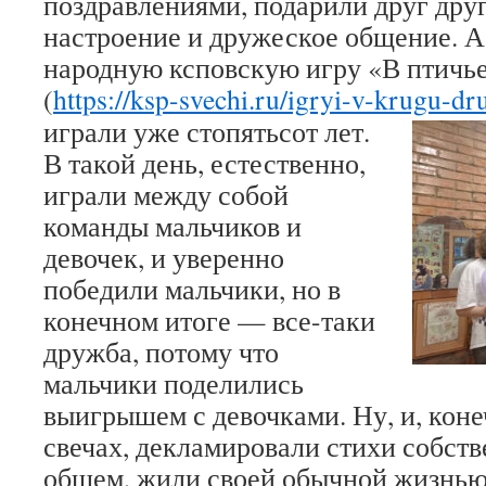
поздравлениями, подарили друг дру
настроение и дружеское общение. А
народную ксповскую игру «В птичь
(
https://ksp-svechi.ru/igryi-v-krugu-dr
играли уже стопятьсот лет.
В такой день, естественно,
играли между собой
команды мальчиков и
девочек, и уверенно
победили мальчики, но в
конечном итоге — все-таки
дружба, потому что
мальчики поделились
выигрышем с девочками. Ну, и, коне
свечах, декламировали стихи собств
общем, жили своей обычной жизнью