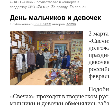
←
КСП «Свечи» поучаствовал в концерте в
поддержку СВО «Zа мир, Zа правду, Zа парней.
День мальчиков и девочек
Опубликовано
05.03.2023
автором
admin
2 марта
«Свечи
долгож
праздн
девоче
россий
февраля
Подобн
«Свечах» проходят в творческом русле
мальчики и девочки обменялись за