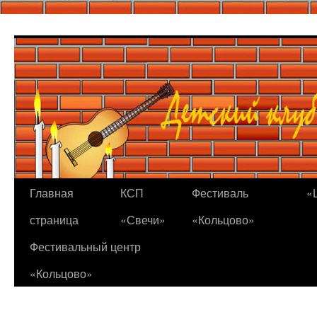
Перейти
к
содержимому
Главная
КСП
Фестиваль
«
страница
«Свечи»
«Кольцово»
Фестивальный центр
«Кольцово»