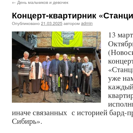
←
День мальчиков и девочек
Концерт-квартирник «Станц
Опубликовано
21.03.2025
автором
admin
13 март
Октябр
(Новос
концер
«Станц
уже на
каждый
кварти
исполни
иначе связанных с историей бард-п
Сибирь».