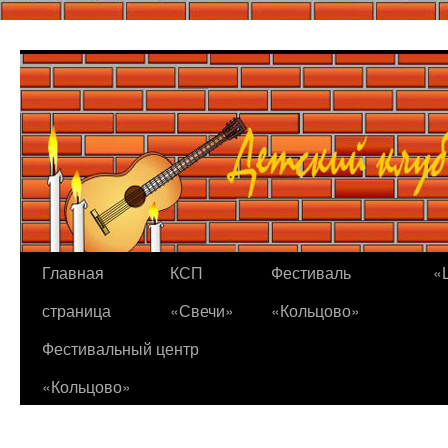
Перейти
к
содержимому
Главная
КСП
Фестиваль
«
страница
«Свечи»
«Кольцово»
Фестивальный центр
«Кольцово»