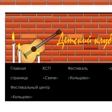
Перейти
к
содержимому
Главная
КСП
Фестиваль
«
страница
«Свечи»
«Кольцово»
Фестивальный центр
«Кольцово»