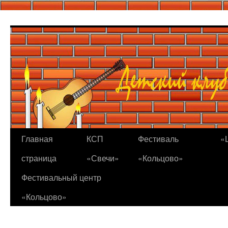
Перейти
к
содержимому
Главная
КСП
Фестиваль
«
страница
«Свечи»
«Кольцово»
Фестивальный центр
«Кольцово»