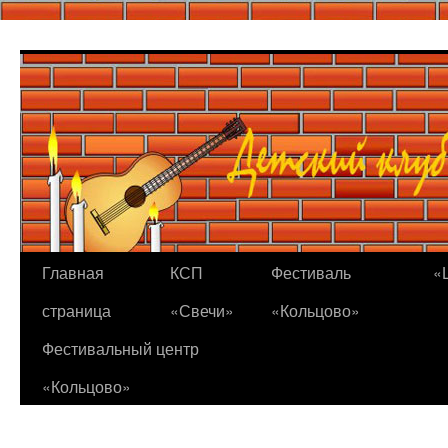
Перейти
к
содержимому
Главная
КСП
Фестиваль
«
страница
«Свечи»
«Кольцово»
Фестивальный центр
«Кольцово»