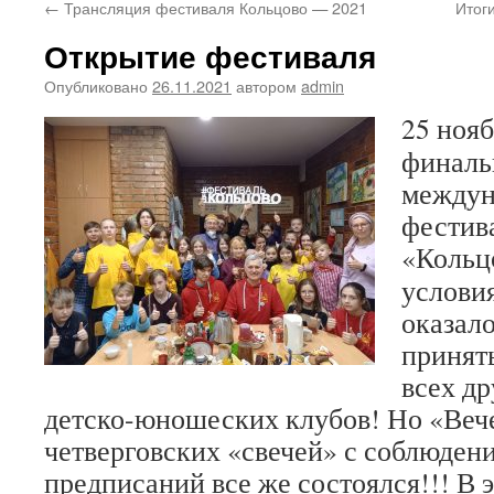
←
Трансляция фестиваля Кольцово — 2021
Итог
Открытие фестиваля
Опубликовано
26.11.2021
автором
admin
25 нояб
финаль
междун
фестив
«Кольц
услови
оказал
принять
всех др
детско-юношеских клубов! Но «Вече
четверговских «свечей» с соблюден
предписаний все же состоялся!!! В 