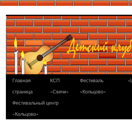
Перейти
к
содержимому
Главная
КСП
Фестиваль
«
страница
«Свечи»
«Кольцово»
Фестивальный центр
«Кольцово»