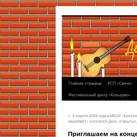
Перейти
к
содержимому
Главная страница
КСП «Свечи»
Фестивальный центр «Кольцово»
←
6 апреля 2024 года в МБОУ «Биотех
лицее№21» состоялся День открытых 
Приглашаем на конц