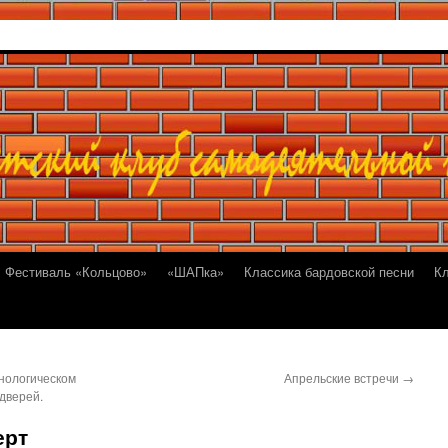
Фестиваль «Кольцово»
«ШАПка»
Классика бардовской песни
К
нологическом
Апрельские встречи
→
дверей.
ерт