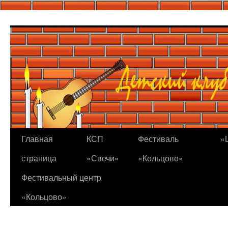
Перейти
к
содержимому
Главная
КСП
Фестиваль
«
страница
«Свечи»
«Кольцово»
Фестивальный центр
«Кольцово»