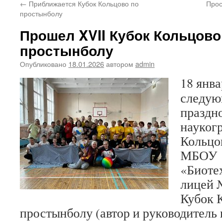
←
Приближается Кубок Кольцово по
Прос
простынболу
Прошел XVII Кубок Кольцово
простынболу
Опубликовано
18.01.2026
автором
admin
18 янва
следую
праздн
наукогр
Кольцов
МБОУ
«Биоте
лицей 
Кубок 
простынболу (автор и руководитель 