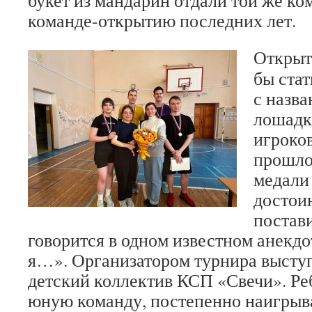
букет из мандарин отдали той же ко
команде-открытию последних лет.
Открыт
бы стат
с назв
лошадк
игроков
прошло
медали
достои
постави
говорится в одном известном анекдо
я…». Организатором турнира высту
детский коллектив КСП «Свечи». Ре
юную команду, постепенно наигрыва