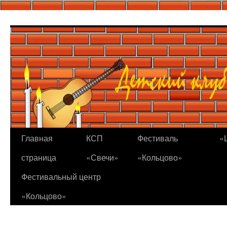
Перейти
к
содержимому
Главная
КСП
Фестиваль
«
страница
«Свечи»
«Кольцово»
Фестивальный центр
«Кольцово»