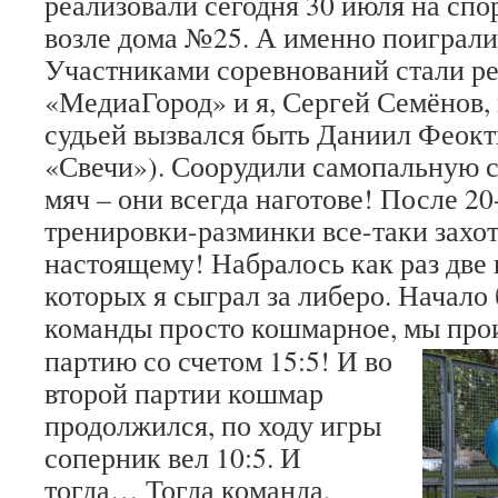
реализовали сегодня 30 июля на сп
возле дома №25. А именно поиграли
Участниками соревнований стали ре
«МедиаГород» и я, Сергей Семёнов, 
судьей вызвался быть Даниил Феок
«Свечи»). Соорудили самопальную с
мяч – они всегда наготове! После 2
тренировки-разминки все-таки захот
настоящему! Набралось как раз две 
которых я сыграл за либеро. Начало
команды просто кошмарное, мы
про
партию со счетом 15:5! И во
второй партии кошмар
продолжился, по ходу игры
соперник вел 10:5. И
тогда… Тогда команда,