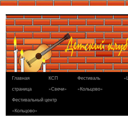
Перейти
к
содержимому
Главная
КСП
Фестиваль
«
страница
«Свечи»
«Кольцово»
Фестивальный центр
«Кольцово»