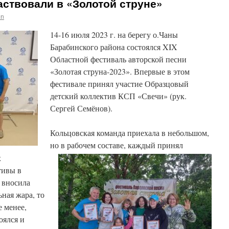
ствовали в «Золотой струне»
in
14-16 июля 2023 г. на берегу о.Чаны
Барабинского района состоялся XIX
Областной фестиваль авторской песни
«Золотая струна-2023». Впервые в этом
фестивале принял участие Образцовый
детский коллектив КСП «Свечи» (рук.
Сергей Семёнов).
Кольцовская команда приехала в небольшом,
но в рабочем составе, каждый принял
х
тивы в
 вносила
ная жара, то
е менее,
оялся и