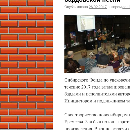
Опубликовано
26.02.2017
автором
adm
Сибирского Фонда по увековеч
течение 2017 года запланирован
бардами и исполнителями автор
Инициатором и подвижником та
Свое творчество новосибирцам 
Еремеева. Зал был полон, а зри
произведения. В конце встречи