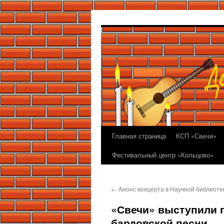
Перейти
к
содержимому
Главная страница
КСП «Свечи»
Фестивальный центр «Кольцово»
←
Анонс концерта в Научной библиоте
«Свечи» выступили 
бардовской песни