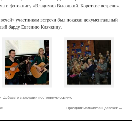
ма и фотокнигу «Владимир Высоцкий. Короткие встречи».
вечей» участникам встречи был показан документальный
ный барду Евгению Клячкину.
и
. Добавьте в закладки
постоянную ссылку
.
ке
Праздник мальчиков и девочек
→