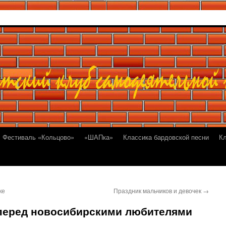
Фестиваль «Кольцово»
«ШАПка»
Классика бардовской песни
К
ке
Праздник мальчиков и девочек
→
перед новосибирскими любителями