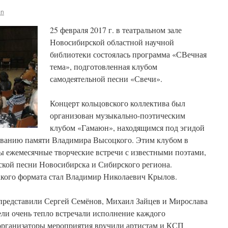
in
25 февраля 2017 г. в театральном зале
Новосибирской областной научной
библиотеки состоялась программа «СВечная
тема», подготовленная клубом
самодеятельной песни «Свечи».
Концерт кольцовского коллектива был
организован музыкально-поэтическим
клубом «Гамаюн», находящимся под эгидой
иванию памяти Владимира Высоцкого. Этим клубом в
ы ежемесячные творческие встречи с известными поэтами,
ской песни Новосибирска и Сибирского региона.
кого формата стал Владимир Николаевич Крылов.
представили Сергей Семёнов, Михаил Зайцев и Мирослава
тели очень тепло встречали исполнение каждого
 организаторы мероприятия вручили артистам и КСП