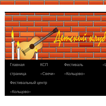
Перейти
к
содержимому
Главная
КСП
Фестиваль
«
страница
«Свечи»
«Кольцово»
Фестивальный центр
«Кольцово»