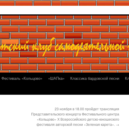
Фестиваль «Кольцово»
«ШАПка»
Классика бардовской песни
К
23 ноября в 18.00 пройдет трансляция
Представительского концерта Фестивального центра
«Кольцово» Х Всероссийского детско-юношеского
фестиваля авторской песни «Зеленая карета».
→