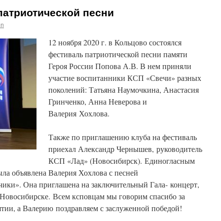
патриотической песни
in
12 ноября 2020 г. в Кольцово состоялся
фестиваль патриотической песни памяти
Героя России Попова А.В. В нем приняли
участие воспитанники КСП «Свечи» разных
поколений: Татьяна Наумочкина, Анастасия
Гринченко, Анна Неверова и
Валерия Хохлова.
Также по приглашению клуба на фестиваль
приехал Александр Чернышев, руководитель
КСП «Лад» (Новосибирск). Единогласным
а объявлена Валерия Хохлова с песней
чики». Она приглашена на заключительный Гала- концерт,
г.Новосибирске. Всем ксповцам мы говорим спасибо за
тии, а Валерию поздравляем с заслуженной победой!