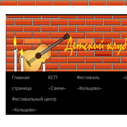
Перейти
к
содержимому
Главная
КСП
Фестиваль
«
страница
«Свечи»
«Кольцово»
Фестивальный центр
«Кольцово»