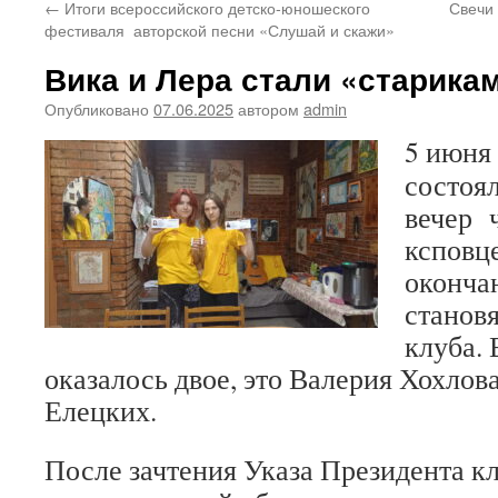
←
Итоги всероссийского детско-юношеского
Свечи
фестиваля авторской песни «Слушай и скажи»
Вика и Лера стали «старика
Опубликовано
07.06.2025
автором
admin
5 июня
состоя
вечер 
ксповце
оконча
станов
клуба. 
оказалось двое, это Валерия Хохлов
Елецких.
После зачтения Указа Президента кл