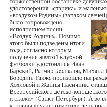
торжественной обстановке девушка
удостоверения «старика» и маленьк
«воздухом Родины» (запахом свечей)
было сопровождено
исполнением песни
«Воздух Родины». Помимо
этого были подведены итоги
года, согласно которым
получения желтой клубной
футболки удостоились Иван
Барский, Ратмир Беспалов, Михаил 
Бородин. Также произошло награжд
Хохловой и Жанны Пасичник, став
Всероссийского детско-юношеского
и скажи» (Санкт-Петербург). А во в
ксповцы дружно отметили день рож