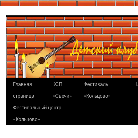
Перейти
к
содержимому
Главная
КСП
Фестиваль
«
страница
«Свечи»
«Кольцово»
Фестивальный центр
«Кольцово»