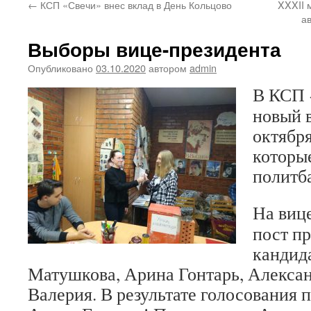
←
КСП «Свечи» внес вклад в День Кольцово
XXXII 
а
Выборы вице-президента
Опубликовано
03.10.2020
автором
admin
В КСП 
новый 
октябр
которы
политба
На виц
пост п
кандид
Матушкова, Арина Гонтарь, Алексан
Валерия. В результате голосования 