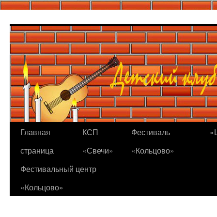
Перейти
к
содержимому
Главная
КСП
Фестиваль
«
страница
«Свечи»
«Кольцово»
Фестивальный центр
«Кольцово»