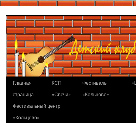
Перейти
к
содержимому
Главная
КСП
Фестиваль
«
страница
«Свечи»
«Кольцово»
Фестивальный центр
«Кольцово»