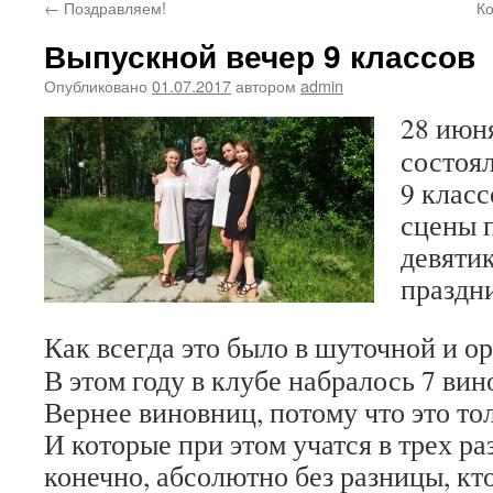
←
Поздравляем!
К
Выпускной вечер 9 классов
Опубликовано
01.07.2017
автором
admin
28 июн
состоя
9 класс
сцены 
девяти
праздн
Как всегда это было в шуточной и о
В этом году в клубе набралось 7 ви
Вернее виновниц, потому что это то
И которые при этом учатся в трех р
конечно, абсолютно без разницы, кт