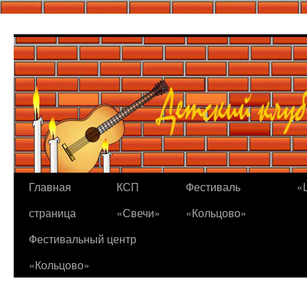
Перейти
к
содержимому
Главная
КСП
Фестиваль
«
страница
«Свечи»
«Кольцово»
Фестивальный центр
«Кольцово»