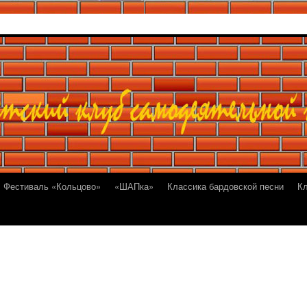
Фестиваль «Кольцово»
«ШАПка»
Классика бардовской песни
К