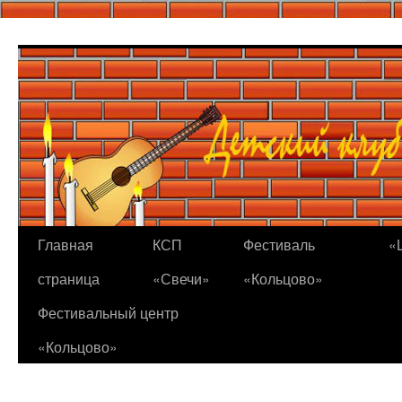
Перейти
к
содержимому
Главная
КСП
Фестиваль
«
страница
«Свечи»
«Кольцово»
Фестивальный центр
«Кольцово»