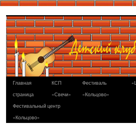
Перейти
к
содержимому
Главная
КСП
Фестиваль
«
страница
«Свечи»
«Кольцово»
Фестивальный центр
«Кольцово»