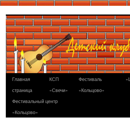
Перейти
к
содержимому
Главная
КСП
Фестиваль
«
страница
«Свечи»
«Кольцово»
Фестивальный центр
«Кольцово»