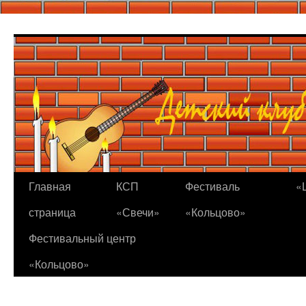
Перейти
к
содержимому
Главная
КСП
Фестиваль
«
страница
«Свечи»
«Кольцово»
Фестивальный центр
«Кольцово»