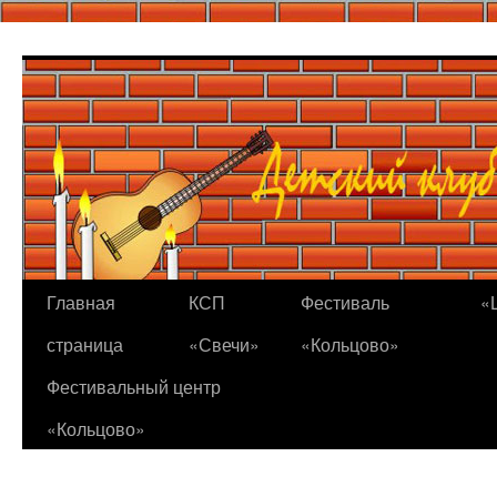
Перейти
к
содержимому
Главная
КСП
Фестиваль
«
страница
«Свечи»
«Кольцово»
Фестивальный центр
«Кольцово»