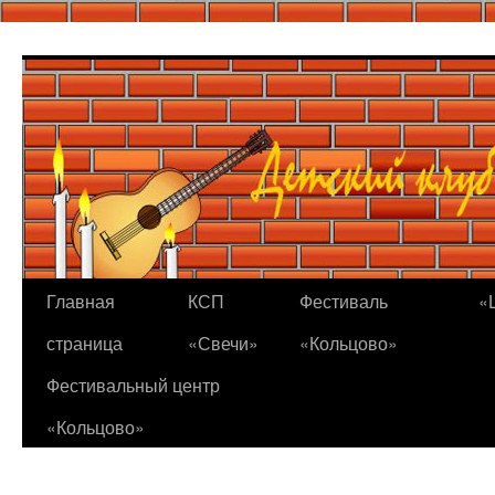
Перейти
к
содержимому
Главная
КСП
Фестиваль
«
страница
«Свечи»
«Кольцово»
Фестивальный центр
«Кольцово»