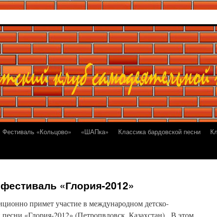
Фестиваль «Кольцово»
«ШАПка»
Классика бардовской песни
К
 фестиваль «Глория-2012»
иционно примет участие в международном детско-
 песни «Глория-2012» (Петропвловск, Казахстан). В этом