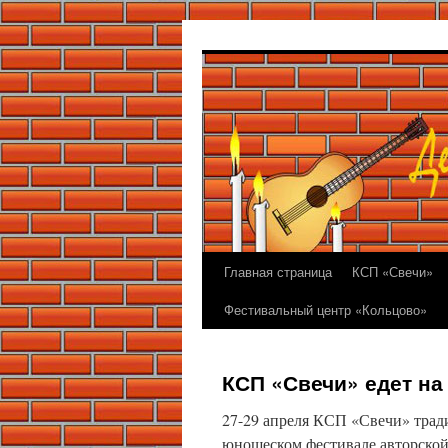
Перейти
к
содержимому
Главная страница
КСП «Свечи»
Фестивальный центр «Кольцово»
КСП «Свечи» едет на
27-29 апреля КСП «Свечи» трад
юношеском фестивале авторской