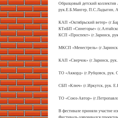
Образцовый детский коллектив 
рук.Е.Б.Мангер, П.С.Ладыгин, А
КАП «Октябрьский ветер» (г.Бар
КТиБП «Синегорье» (с.Алтайско
КСП «Проспект» (г.Заринск, рук
МКСП «Менестрель» (г.Заринск,
КАП «Сверчок» (г.Заринск, рук
ТО «Аккорд» (г.Рубцовск, рук. 
СБП «Ключ» (г.Иркутск, рук. Е.
ТО «Союз-Автор» (г.Петропавлов
В фестивале приняли участие и
Фестиваль озвучивался проекто