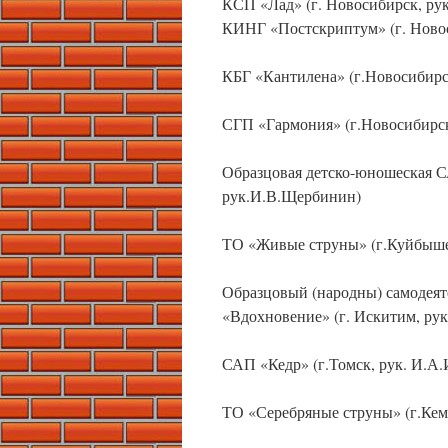
КСП «Лад» (г. Новосибирск, ру
КИНГ «Постскриптум» (г. Ново
КБГ «Кантилена» (г.Новосибирск
СГП «Гармония» (г.Новосибирск
Образцовая детско-юношеская 
рук.И.В.Щербинин)
ТО «Живые струны» (г.Куйбыше
Образцовый (народны) самодея
«Вдохновение» (г. Искитим, рук
САП «Кедр» (г.Томск, рук. И.А.
ТО «Серебряные струны» (г.Кеме