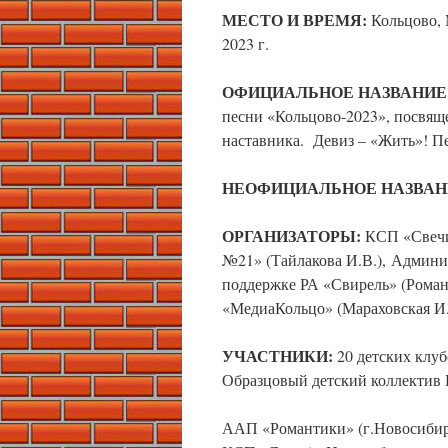
МЕСТО И ВРЕМЯ:
Кольцово, 
2023 г.
ОФИЦИАЛЬНОЕ НАЗВАНИЕ
песни «Кольцово-2023», посвящ
наставника. Девиз – «Жить»! Пе
НЕОФИЦИАЛЬНОЕ НАЗВАН
ОРГАНИЗАТОРЫ:
КСП «Свечи
№21» (Тайлакова И.В.), Админи
поддержке РА «Свирель» (Рома
«МедиаКольцо» (Мараховская И
УЧАСТНИКИ:
20 детских клуб
Образцовый детский коллектив 
ААП «Романтики» (г.Новосибирс