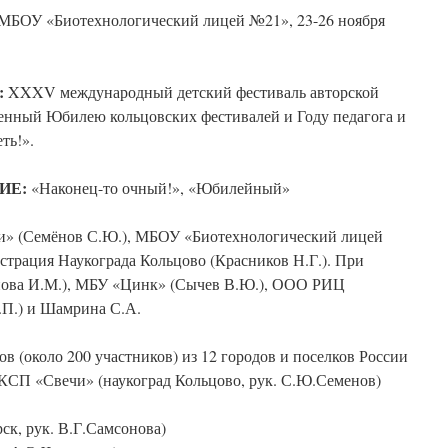
МБОУ «Биотехнологический лицей №21», 23-26 ноября
:
XXXV международный детский фестиваль авторской
енный Юбилею кольцовских фестивалей и Году педагога и
ть!».
ИЕ:
«Наконец-то очный!», «Юбилейный»
» (Семёнов С.Ю.), МБОУ «Биотехнологический лицей
страция Наукограда Кольцово (Красников Н.Г.). При
нова И.М.), МБУ «Цинк» (Сычев В.Ю.), ООО РИЦ
.П.) и Шамрина С.А.
ов (около 200 участников) из 12 городов и поселков России
КСП «Свечи» (наукоград Кольцово, рук. С.Ю.Семенов)
к, рук. В.Г.Самсонова)