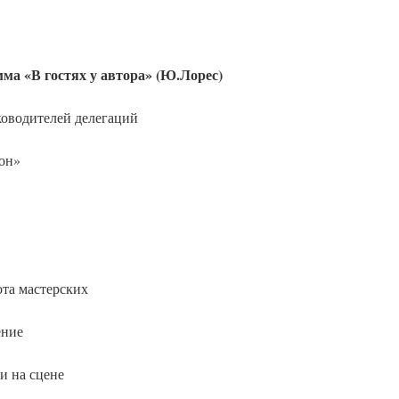
ма «В гостях у автора
» (Ю.Лорес)
уководителей делегаций
он»
а мастерских
ние
 на сцене