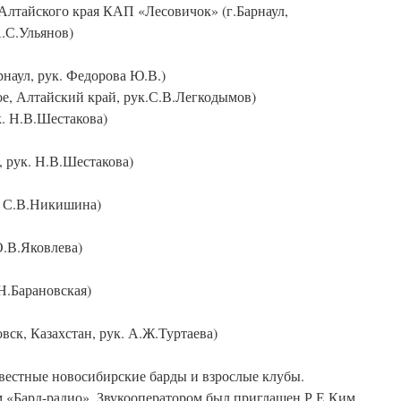
Алтайского края КАП «Лесовичок» (г.Барнаул,
.С.Ульянов)
наул, рук. Федорова Ю.В.)
е, Алтайский край, рук.С.В.Легкодымов)
. Н.В.Шестакова)
 рук. Н.В.Шестакова)
. С.В.Никишина)
О.В.Яковлева)
Н.Барановская)
ск, Казахстан, рук. А.Ж.Туртаева)
звестные новосибирские барды и взрослые клубы.
м «Бард-радио». Звукооператором был приглашен Р.Е.Ким.