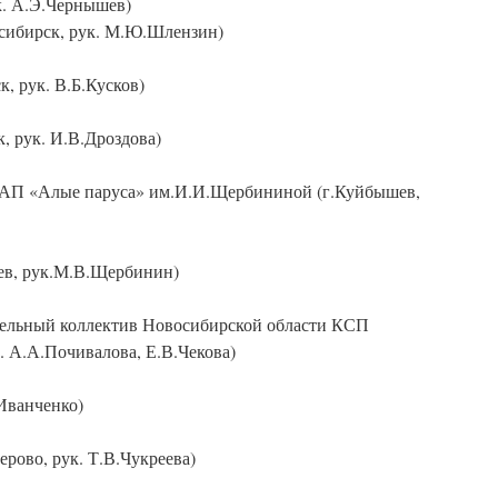
к. А.Э.Чернышев)
сибирск, рук. М.Ю.Шлензин)
, рук. В.Б.Кусков)
, рук. И.В.Дроздова)
САП «Алые паруса» им.И.И.Щербининой (г.Куйбышев,
в, рук.М.В.Щербинин)
тельный коллектив Новосибирской области КСП
. А.А.Почивалова, Е.В.Чекова)
Иванченко)
рово, рук. Т.В.Чукреева)