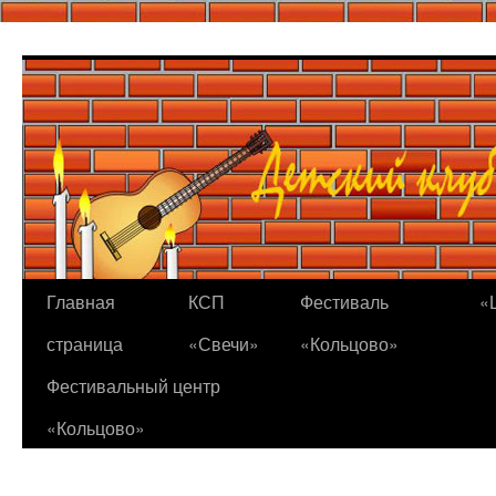
Перейти
к
содержимому
Главная
КСП
Фестиваль
«
страница
«Свечи»
«Кольцово»
Фестивальный центр
«Кольцово»