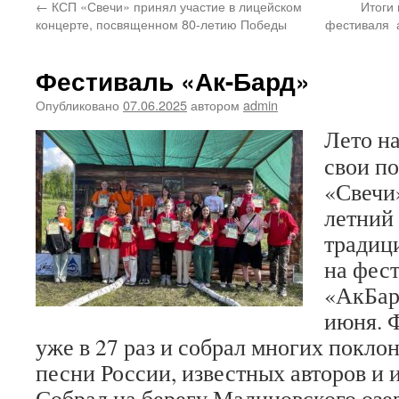
←
КСП «Свечи» принял участие в лицейском
Итоги
концерте, посвященном 80-летию Победы
фестиваля а
Фестиваль «Ак-Бард»
Опубликовано
07.06.2025
автором
admin
Лето на
свои п
«Свечи
летний
традици
на фес
«АкБар
июня. 
уже в 27 раз и собрал многих покло
песни России, известных авторов и 
Собрал на берегу Малиновского озер