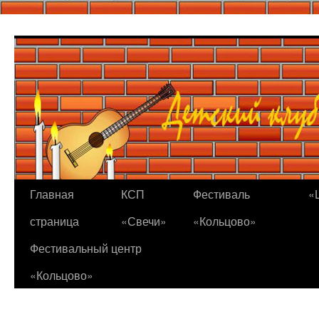
Перейти
к
содержимому
Главная
КСП
Фестиваль
«
страница
«Свечи»
«Кольцово»
Фестивальный центр
«Кольцово»