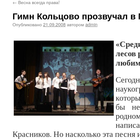
←
Весна всегда права!
Гимн Кольцово прозвучал в
Опубликовано
21.09.2008
автором
admin
«Среди
лесов 
любим
Сегод
науког
которы
бы не
родном
написа
Красников. Но насколько эта песня 