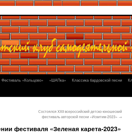
Фестиваль «Кольцово»
«ШАПка»
Классика бардовской песни
К
Состоялcя XXII всероссийский детско-юношеский
фестиваль авторской песни «Искитим-2023»
→
нии фестиваля «Зеленая карета-2023»