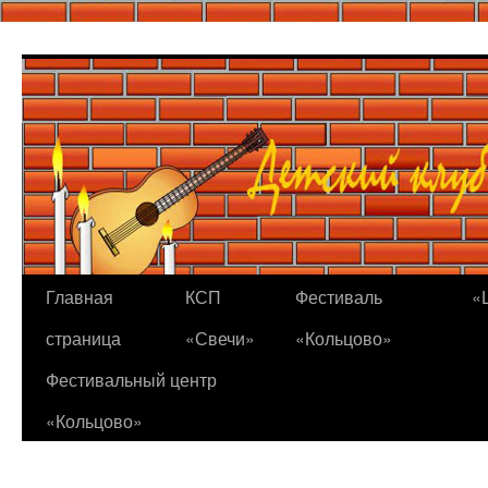
Перейти
к
содержимому
Главная
КСП
Фестиваль
«
страница
«Свечи»
«Кольцово»
Фестивальный центр
«Кольцово»