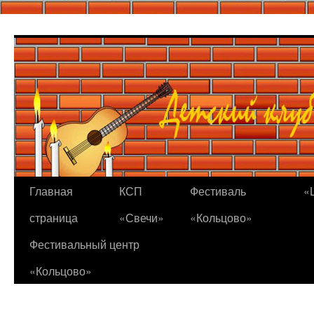
Перейти
к
содержимому
Главная
КСП
Фестиваль
«
страница
«Свечи»
«Кольцово»
Фестивальный центр
«Кольцово»