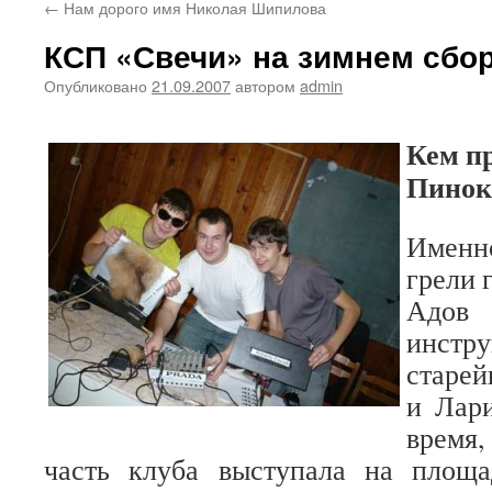
←
Нам дорого имя Николая Шипилова
КСП «Свечи» на зимнем сбо
Опубликовано
21.09.2007
автором
admin
Кем п
Пинок
Именно
грели 
Адов
инс
старей
и Лари
время
часть клуба выступала на площа