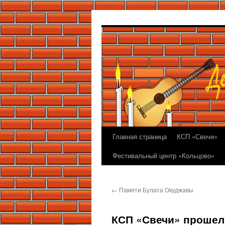
Перейти
к
содержимому
Главная страница
КСП «Свечи»
Фестивальный центр «Кольцово»
←
Памяти Булата Окуджавы
КСП «Свечи» прошел 