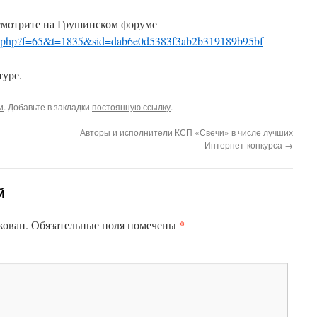
мотрите на Грушинском форуме
opic.php?f=65&t=1835&sid=dab6e0d5383f3ab2b319189b95bf
уре.
и
. Добавьте в закладки
постоянную ссылку
.
Авторы и исполнители КСП «Свечи» в числе лучших
Интернет-конкурса
→
й
*
кован.
Обязательные поля помечены