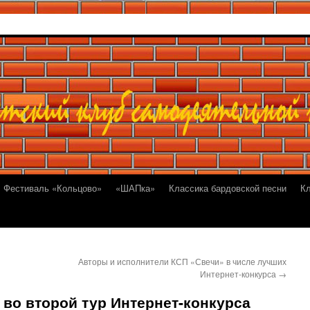
Фестиваль «Кольцово»
«ШАПка»
Классика бардовской песни
К
Авторы и исполнители КСП «Свечи» в числе лучших
Интернет-конкурса
→
во второй тур Интернет-конкурса