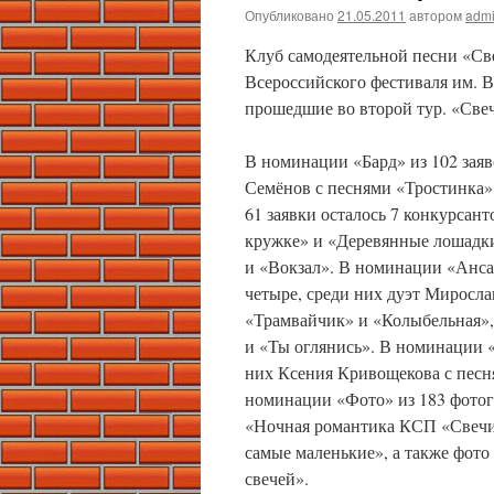
Опубликовано
21.05.2011
автором
adm
Клуб самодеятельной песни «Св
Всероссийского фестиваля им. В
прошедшие во второй тур. «Све
В номинации «Бард» из 102 заяв
Семёнов с песнями «Тростинка»
61 заявки осталось 7 конкурсан
кружке» и «Деревянные лошадки
и «Вокзал». В номинации «Ансам
четыре, среди них дуэт Миросла
«Трамвайчик» и «Колыбельная»,
и «Ты оглянись». В номинации «
них Ксения Кривощекова с песн
номинации «Фото» из 183 фотог
«Ночная романтика КСП «Свечи»
самые маленькие», а также фот
свечей».