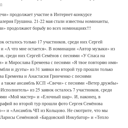
in
ечи» продолжает участие в Интернет-конкурсе
алерия Грушина. 21-22 мая стали известны номинанты,
чи» продолжают борьбу во всех номинациях!!!
ок осталось только 17 участников, среди них Сергей
 и «А что мне остается». В номинации «Автор музыки» из
тов, среди них Сергей Семёнов с песнями «У Спаса на
» и Мирослава Еремеева с песнями «Я твое повторяю имя»
бли и дуэты» из 31 заявки во второй тур прошли только
ва Еремеева и Анастасия Гринченко с песнями
 а также ансамбль КСП «Свечи» с песнями «Ветер дружбы»
Исполнитель» из 25 заявок осталось 7 участников, среди
ями «Мой мастер» и «Елочный шар». И, наконец, в
рафий во второй тур прошли фото Сергея Семёнова
» и «Ансамбль ЧП из Кольцово. Не смотрите, что мы
о Ларисы Семёновой «Бардовский Инкубатор» и «Тепло