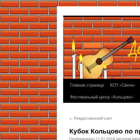
Перейти
к
содержимому
Главная страница
КСП «Свечи»
Фестивальный центр «Кольцово»
←
Рождественский слет
Кубок Кольцово по 
Опубликовано
11.01.2016
автором
adm