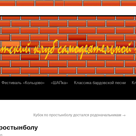
Фестиваль «Кольцово»
«ШАПка»
Классика бардовской песни
К
Кубок по простынболу достался родоначальникам
→
простынболу
in