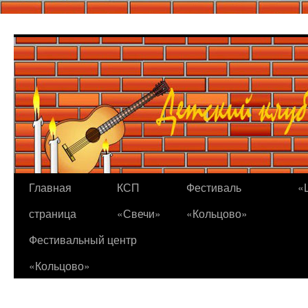
Перейти
к
содержимому
Главная
КСП
Фестиваль
«
страница
«Свечи»
«Кольцово»
Фестивальный центр
«Кольцово»