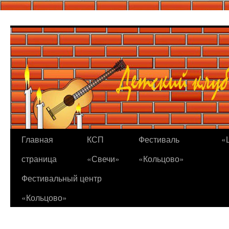
Перейти
к
содержимому
Главная
КСП
Фестиваль
«
страница
«Свечи»
«Кольцово»
Фестивальный центр
«Кольцово»