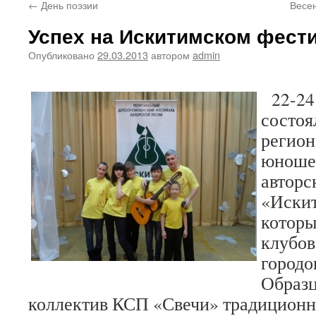
←
День поэзии
Весе
Успех на Искитимском фест
Опубликовано
29.03.2013
автором
admin
22-24 
состоя
регион
юноше
авторс
«Искит
которы
клубов
городо
Образц
коллектив КСП «Свечи» традиционн