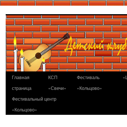
Перейти
к
содержимому
Главная
КСП
Фестиваль
«
страница
«Свечи»
«Кольцово»
Фестивальный центр
«Кольцово»