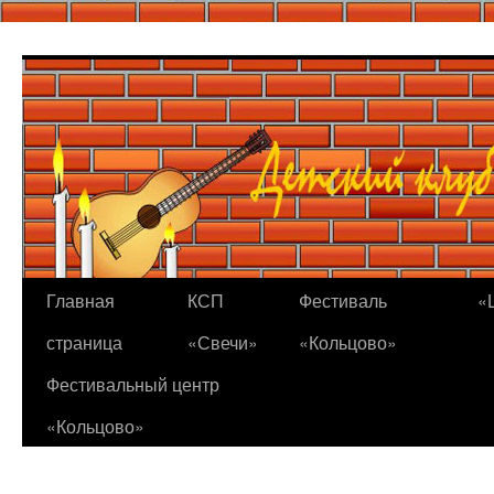
Перейти
к
содержимому
Главная
КСП
Фестиваль
«
страница
«Свечи»
«Кольцово»
Фестивальный центр
«Кольцово»