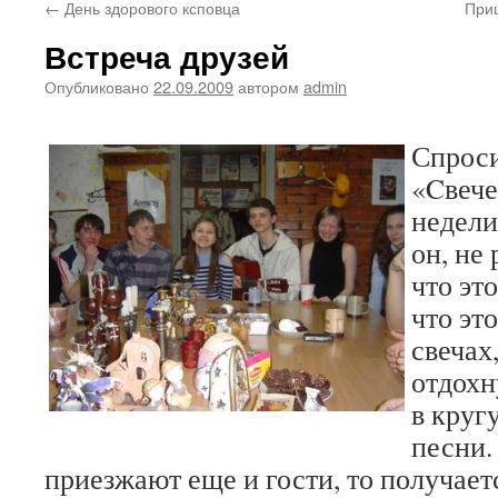
←
День здорового ксповца
При
Встреча друзей
Опубликовано
22.09.2009
автором
admin
Спроси
«Cвече
недели
он, не
что эт
что эт
свечах
отдохн
в круг
песни.
приезжают еще и гости, то получае