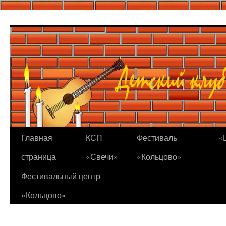
Перейти
к
содержимому
Главная
КСП
Фестиваль
«
страница
«Свечи»
«Кольцово»
Фестивальный центр
«Кольцово»