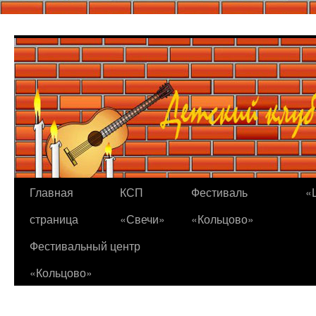
Перейти
к
содержимому
Главная
КСП
Фестиваль
«
страница
«Свечи»
«Кольцово»
Фестивальный центр
«Кольцово»