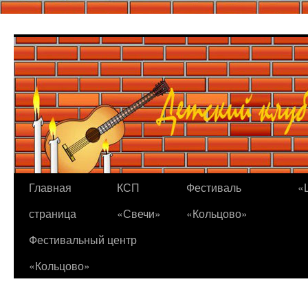
Перейти
к
содержимому
Главная
КСП
Фестиваль
«
страница
«Свечи»
«Кольцово»
Фестивальный центр
«Кольцово»